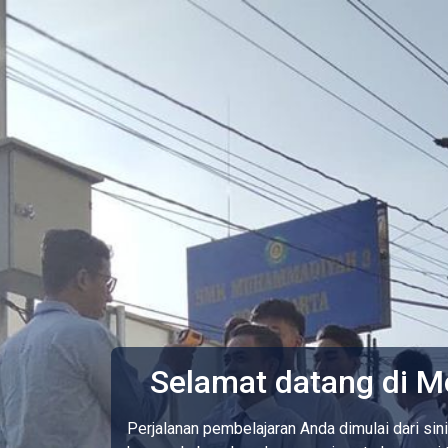
Lewati ke konten utama
Selamat datang di M
Perjalanan pembelajaran Anda dimulai dari sin