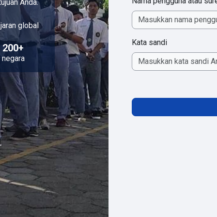
Nama pengguna atau sur
tujuan Anda.
jaran global
Kata sandi
200+
negara