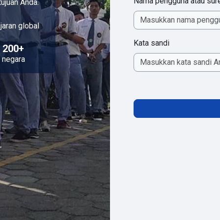
Nama pengguna atau sur
tujuan Anda.
jaran global
Kata sandi
200+
negara