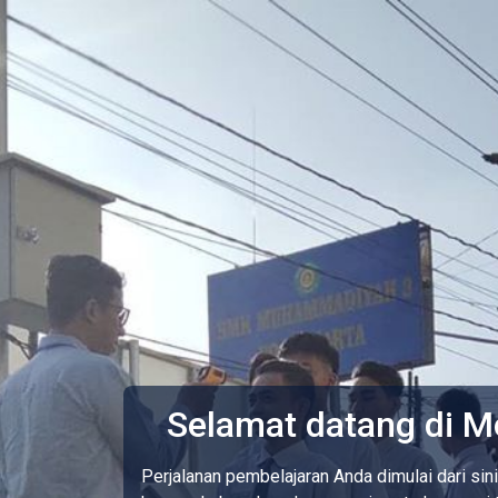
Lewati ke konten utama
Selamat datang di M
Perjalanan pembelajaran Anda dimulai dari sin